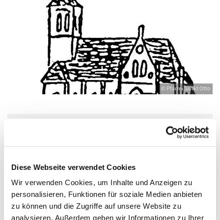
© Pfarrei Sankt Otto
Freitag, 1. Oktober 2027, 17:30 - 19:00 Uhr
Bahnhofstr. 12, 17489 Greifswald,
Diese Webseite verwendet Cookies
Bahnhofstraße 12, 17489 Greifswald
Wir verwenden Cookies, um Inhalte und Anzeigen zu
personalisieren, Funktionen für soziale Medien anbieten
zu können und die Zugriffe auf unsere Website zu
Boddenkieker - Deutsche
analysieren. Außerdem geben wir Informationen zu Ihrer