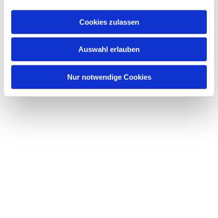
a
u
Cookies zulassen
s
w
Dies könnte Sie auch interessieren
Auswahl erlauben
a
h
l
Nur notwendige Cookies