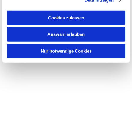
Details zeigen
s
a
u
Cookies zulassen
s
w
Dies könnte Sie auch interessieren
Auswahl erlauben
a
h
l
Nur notwendige Cookies