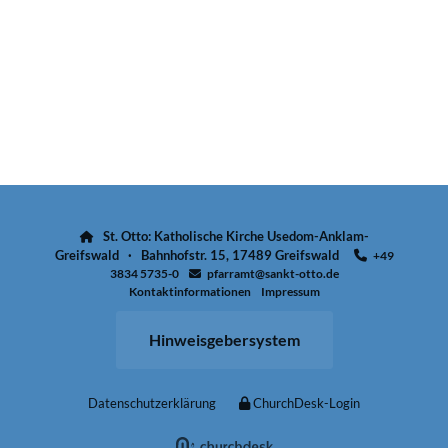
St. Otto: Katholische Kirche Usedom-Anklam-

Greifswald · Bahnhofstr. 15, 17489 Greifswald
+49

3834 5735-0
pfarramt@sankt-otto.de

Kontaktinformationen
Impressum
Hinweisgebersystem
Datenschutzerklärung
ChurchDesk-Login