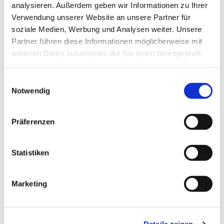
Boddenkieker - Deutsche
analysieren. Außerdem geben wir Informationen zu Ihrer
Pfadfinderschaft Sankt Georg -
Verwendung unserer Website an unsere Partner für
soziale Medien, Werbung und Analysen weiter. Unsere
Jungpfadfinder frühestens ab 9 Jahren
Partner führen diese Informationen möglicherweise mit
weiteren Daten zusammen, die Sie ihnen bereitgestellt
haben oder die sie im Rahmen Ihrer Nutzung der Dienste
gesammelt haben.
E
Notwendig
i
n
w
Präferenzen
i
l
l
Statistiken
i
g
Marketing
u
n
g