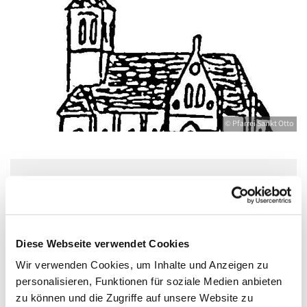
© Pfarrei Sankt Otto
Freitag, 10. September 2027, 17:30 - 19:00
Uhr
Diese Webseite verwendet Cookies
Bahnhofstr. 12, 17489 Greifswald,
Wir verwenden Cookies, um Inhalte und Anzeigen zu
Bahnhofstraße 12, 17489 Greifswald
personalisieren, Funktionen für soziale Medien anbieten
zu können und die Zugriffe auf unsere Website zu