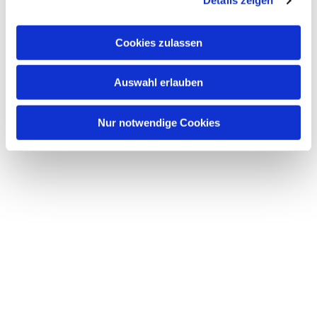
Details zeigen
s
a
u
Cookies zulassen
s
w
Dies könnte Sie auch interessieren
Auswahl erlauben
a
h
l
Nur notwendige Cookies