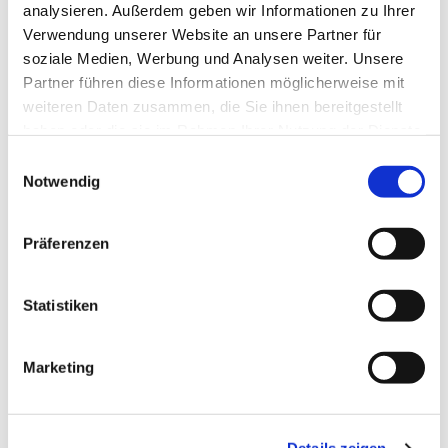
Boddenkieker - Deutsche
analysieren. Außerdem geben wir Informationen zu Ihrer
Pfadfinderschaft Sankt Georg - Pfadfinder
Verwendung unserer Website an unsere Partner für
soziale Medien, Werbung und Analysen weiter. Unsere
frühestens ab 12 Jahren
Partner führen diese Informationen möglicherweise mit
weiteren Daten zusammen, die Sie ihnen bereitgestellt
haben oder die sie im Rahmen Ihrer Nutzung der Dienste
gesammelt haben.
E
Notwendig
i
n
w
Präferenzen
i
l
l
Statistiken
i
g
Marketing
u
n
g