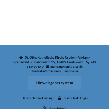
St. Otto: Katholische Kirche Usedom-Anklam-

Greifswald · Bahnhofstr. 15, 17489 Greifswald
+49

3834 5735-0
pfarramt@sankt-otto.de

Kontaktinformationen
Impressum
Hinweisgebersystem
Datenschutzerklärung
ChurchDesk-Login