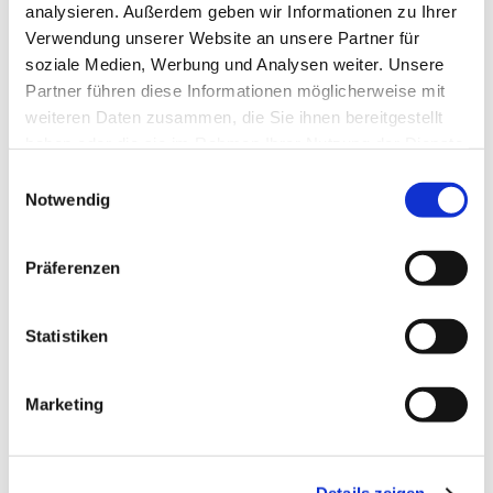
Boddenkieker - Deutsche
analysieren. Außerdem geben wir Informationen zu Ihrer
Pfadfinderschaft Sankt Georg - Pfadfinder
Verwendung unserer Website an unsere Partner für
soziale Medien, Werbung und Analysen weiter. Unsere
frühestens ab 12 Jahren
Partner führen diese Informationen möglicherweise mit
weiteren Daten zusammen, die Sie ihnen bereitgestellt
haben oder die sie im Rahmen Ihrer Nutzung der Dienste
gesammelt haben.
E
Notwendig
i
n
w
Präferenzen
i
l
l
Statistiken
i
g
Marketing
u
n
g