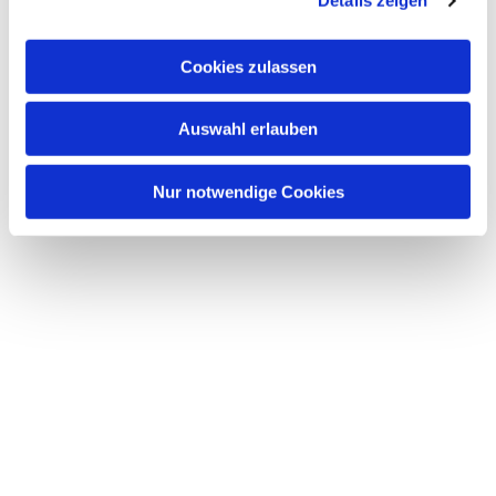
Details zeigen
s
a
u
Cookies zulassen
s
w
Dies könnte Sie auch interessieren
Auswahl erlauben
a
h
l
Nur notwendige Cookies