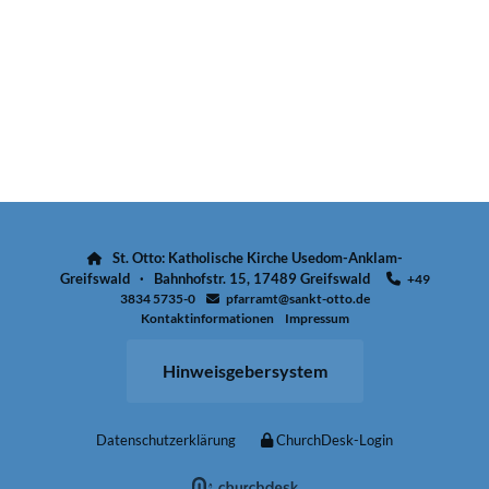
St. Otto: Katholische Kirche Usedom-Anklam-

Greifswald · Bahnhofstr. 15, 17489 Greifswald
+49

3834 5735-0
pfarramt@sankt-otto.de

Kontaktinformationen
Impressum
Hinweisgebersystem
Datenschutzerklärung
ChurchDesk-Login