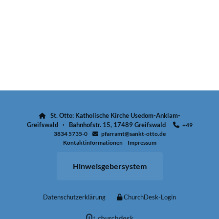
St. Otto: Katholische Kirche Usedom-Anklam-

Greifswald · Bahnhofstr. 15, 17489 Greifswald
+49

3834 5735-0
pfarramt@sankt-otto.de

Kontaktinformationen
Impressum
Hinweisgebersystem
Datenschutzerklärung
ChurchDesk-Login