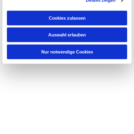
Details zeigen
s
a
u
Cookies zulassen
s
w
Dies könnte Sie auch interessieren
Auswahl erlauben
a
h
l
Nur notwendige Cookies