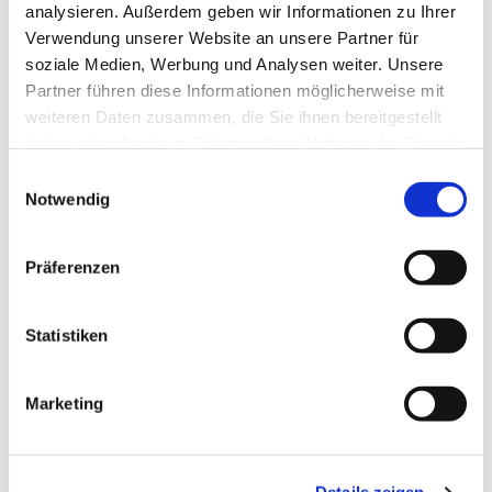
Boddenkieker - Deutsche
analysieren. Außerdem geben wir Informationen zu Ihrer
Pfadfinderschaft Sankt Georg - Pfadfinder
Verwendung unserer Website an unsere Partner für
soziale Medien, Werbung und Analysen weiter. Unsere
frühestens ab 12 Jahren
Partner führen diese Informationen möglicherweise mit
weiteren Daten zusammen, die Sie ihnen bereitgestellt
haben oder die sie im Rahmen Ihrer Nutzung der Dienste
gesammelt haben.
E
Notwendig
i
n
w
Präferenzen
i
l
l
Statistiken
i
g
Marketing
u
n
g