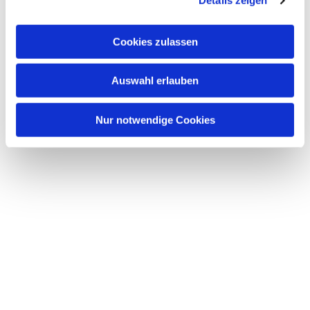
Details zeigen
s
a
u
Cookies zulassen
s
w
Dies könnte Sie auch interessieren
Auswahl erlauben
a
h
l
Nur notwendige Cookies