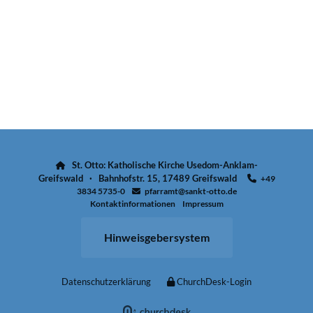
St. Otto: Katholische Kirche Usedom-Anklam-

Greifswald · Bahnhofstr. 15, 17489 Greifswald
+49

3834 5735-0
pfarramt@sankt-otto.de

Kontaktinformationen
Impressum
Hinweisgebersystem
Datenschutzerklärung
ChurchDesk-Login