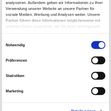
Boddenkieker - Deutsche
analysieren. Außerdem geben wir Informationen zu Ihrer
Pfadfinderschaft Sankt Georg - Pfadfinder
Verwendung unserer Website an unsere Partner für
soziale Medien, Werbung und Analysen weiter. Unsere
frühestens ab 12 Jahren
Partner führen diese Informationen möglicherweise mit
weiteren Daten zusammen, die Sie ihnen bereitgestellt
haben oder die sie im Rahmen Ihrer Nutzung der Dienste
gesammelt haben.
E
Notwendig
i
n
w
Präferenzen
i
l
l
Statistiken
i
g
Marketing
u
n
g