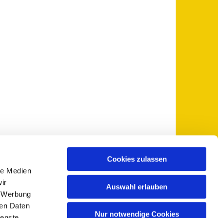
Cookies zulassen
le Medien
 5735-0
pfarramt@sankt-otto.de

ir
Auswahl erlauben
, Werbung
ren Daten
Nur notwendige Cookies
ienste