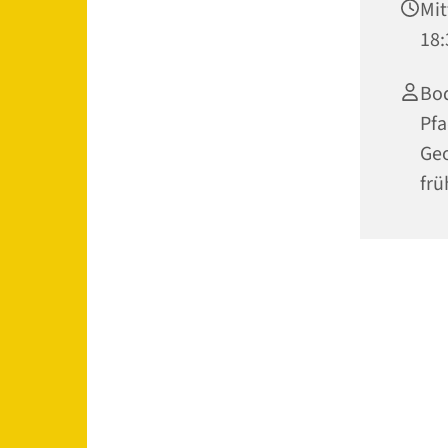
Mit
18:
Bod
Pfa
Geo
frü