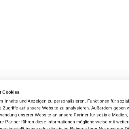
t Cookies
 Inhalte und Anzeigen zu personalisieren, Funktionen für sozia
+49 3834
dom-Anklam-Greifswald · Bahnhofstr. 15, 17489 Greifswald

e Zugriffe auf unsere Website zu analysieren. Außerdem geben w
Kontaktinformationen
Impressum
rwendung unserer Website an unsere Partner für soziale Medien
re Partner führen diese Informationen möglicherweise mit weite
Hinweisgebersystem
ereitgestellt haben oder die sie im Rahmen Ihrer Nutzung der D