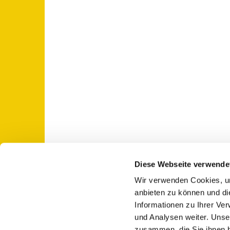
Diese Webseite verwende
Wir verwenden Cookies, um
St. Otto: Katholische Kirche Use

anbieten zu können und di
Informationen zu Ihrer Ve
und Analysen weiter. Unse
zusammen, die Sie ihnen b