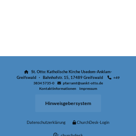
St. Otto: Katholische Kirche Usedom-Anklam-

Greifswald · Bahnhofstr. 15, 17489 Greifswald
+49

3834 5735-0
pfarramt@sankt-otto.de

Kontaktinformationen
Impressum
Hinweisgebersystem
Datenschutzerklärung
ChurchDesk-Login