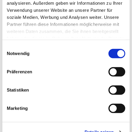
Boddenkieker - Deutsche
analysieren. Außerdem geben wir Informationen zu Ihrer
Pfadfinderschaft Sankt Georg - Pfadfinder
Verwendung unserer Website an unsere Partner für
soziale Medien, Werbung und Analysen weiter. Unsere
frühestens ab 12 Jahren
Partner führen diese Informationen möglicherweise mit
weiteren Daten zusammen, die Sie ihnen bereitgestellt
haben oder die sie im Rahmen Ihrer Nutzung der Dienste
gesammelt haben.
E
Notwendig
i
n
w
Präferenzen
i
l
l
Statistiken
i
g
Marketing
u
n
g