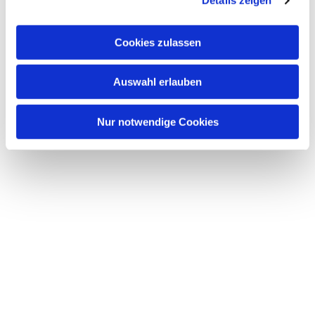
Details zeigen
s
a
u
Cookies zulassen
s
w
Dies könnte Sie auch interessieren
Auswahl erlauben
a
h
l
Nur notwendige Cookies