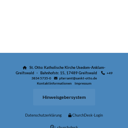
St. Otto: Katholische Kirche Usedom-Anklam-

Greifswald · Bahnhofstr. 15, 17489 Greifswald
+49

3834 5735-0
pfarramt@sankt-otto.de

Kontaktinformationen
Impressum
Hinweisgebersystem
Datenschutzerklärung
ChurchDesk-Login