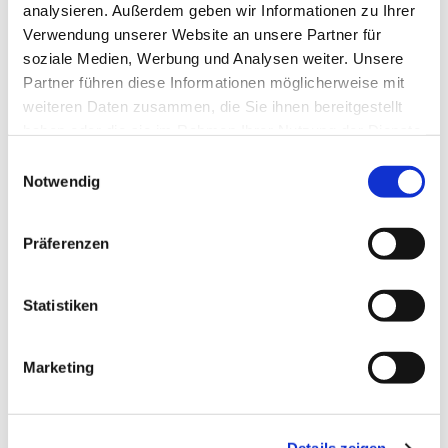
Boddenkieker - Deutsche
analysieren. Außerdem geben wir Informationen zu Ihrer
Pfadfinderschaft Sankt Georg - Pfadfinder
Verwendung unserer Website an unsere Partner für
soziale Medien, Werbung und Analysen weiter. Unsere
frühestens ab 12 Jahren
Partner führen diese Informationen möglicherweise mit
weiteren Daten zusammen, die Sie ihnen bereitgestellt
haben oder die sie im Rahmen Ihrer Nutzung der Dienste
gesammelt haben.
E
Notwendig
i
n
w
Präferenzen
i
l
l
Statistiken
i
g
Marketing
u
n
g