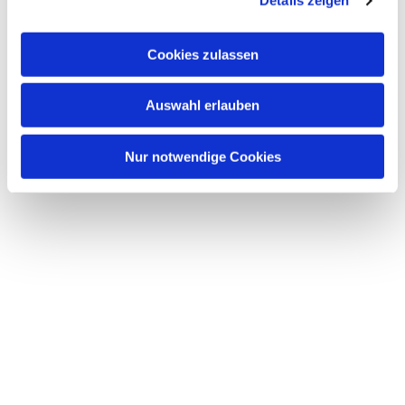
Details zeigen
s
a
u
Cookies zulassen
s
w
Dies könnte Sie auch interessieren
Auswahl erlauben
a
h
l
Nur notwendige Cookies