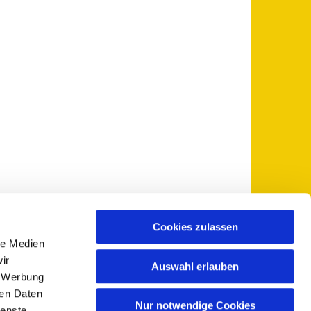
Cookies zulassen
le Medien
 5735-0
pfarramt@sankt-otto.de

ir
Auswahl erlauben
, Werbung
ren Daten
Nur notwendige Cookies
ienste