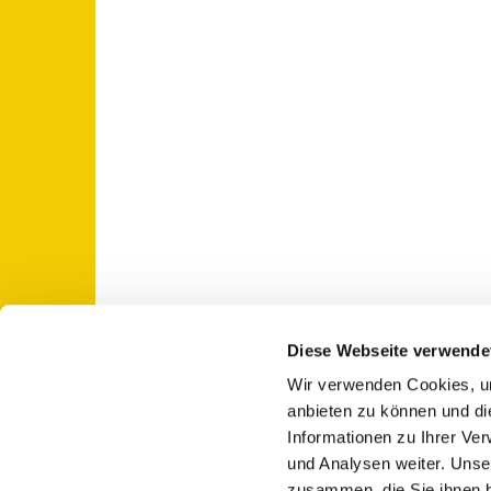
Diese Webseite verwende
Wir verwenden Cookies, um
St. Otto: Katholische Kirche Use

anbieten zu können und di
Informationen zu Ihrer Ve
und Analysen weiter. Unse
zusammen, die Sie ihnen b