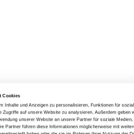
t Cookies
 Inhalte und Anzeigen zu personalisieren, Funktionen für sozia
+49 3834
dom-Anklam-Greifswald · Bahnhofstr. 15, 17489 Greifswald

e Zugriffe auf unsere Website zu analysieren. Außerdem geben w
Kontaktinformationen
Impressum
rwendung unserer Website an unsere Partner für soziale Medien
re Partner führen diese Informationen möglicherweise mit weite
Hinweisgebersystem
ereitgestellt haben oder die sie im Rahmen Ihrer Nutzung der D