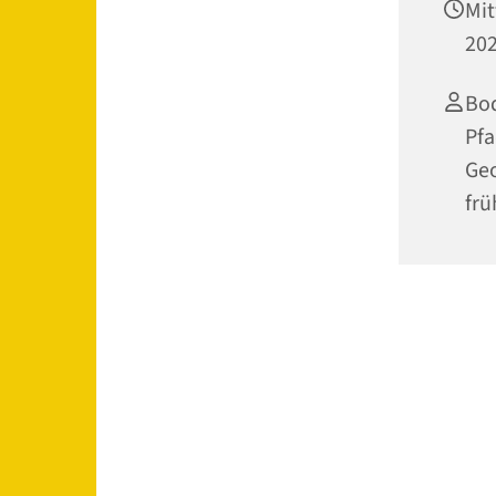
Mit
202
Bod
Pfa
Geo
frü