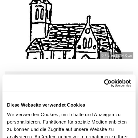
© Pfarrei Sankt Otto
Mittwoch, 30. Juni 2027, 18:30 - 20:00 Uhr
Jugendkeller, Bahnhofstraße 15, 17489
Diese Webseite verwendet Cookies
Greifswald
Wir verwenden Cookies, um Inhalte und Anzeigen zu
personalisieren, Funktionen für soziale Medien anbieten
zu können und die Zugriffe auf unsere Website zu
Boddenkieker - Deutsche
analysieren. Außerdem geben wir Informationen zu Ihrer