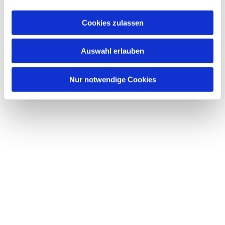
a
u
Cookies zulassen
s
w
Dies könnte Sie auch interessieren
Auswahl erlauben
a
h
l
Nur notwendige Cookies