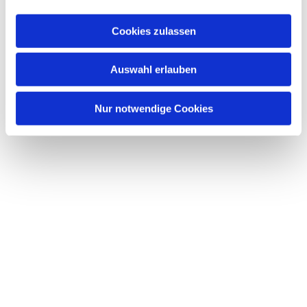
a
u
Cookies zulassen
s
w
Dies könnte Sie auch interessieren
Auswahl erlauben
a
h
l
Nur notwendige Cookies