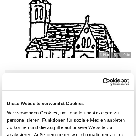
© Pfarrei Sankt Otto
Mittwoch, 9. Juni 2027, 18:30 - 20:00 Uhr
Jugendkeller, Bahnhofstraße 15, 17489
Diese Webseite verwendet Cookies
Greifswald
Wir verwenden Cookies, um Inhalte und Anzeigen zu
personalisieren, Funktionen für soziale Medien anbieten
zu können und die Zugriffe auf unsere Website zu
Boddenkieker - Deutsche
analysieren. Außerdem geben wir Informationen zu Ihrer