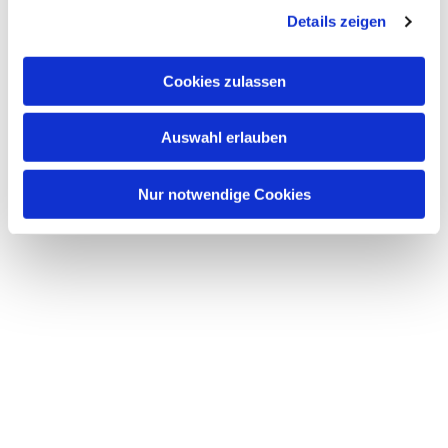
Details zeigen
s
a
u
Cookies zulassen
s
w
Auswahl erlauben
a
Dies könnte Sie auch interessieren
h
l
Nur notwendige Cookies