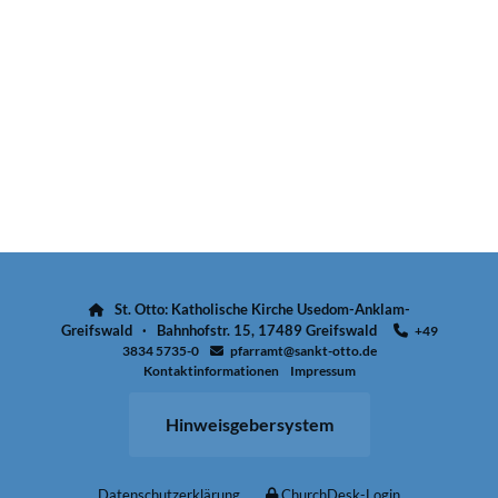
St. Otto: Katholische Kirche Usedom-Anklam-

Greifswald · Bahnhofstr. 15, 17489 Greifswald
+49

3834 5735-0
pfarramt@sankt-otto.de

Kontaktinformationen
Impressum
Hinweisgebersystem
Datenschutzerklärung
ChurchDesk-Login