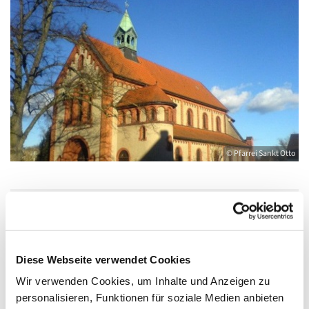
© Pfarrei Sankt Otto
Sonntag, 26. Juli 2026, 17:00 Uhr
Diese Webseite verwendet Cookies
Katholische Kirche Salvator, Friedländer
Wir verwenden Cookies, um Inhalte und Anzeigen zu
Straße 33, 17389 Anklam
personalisieren, Funktionen für soziale Medien anbieten