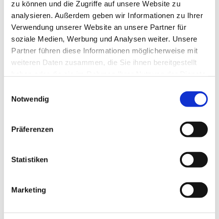
zu können und die Zugriffe auf unsere Website zu
analysieren. Außerdem geben wir Informationen zu Ihrer
Verwendung unserer Website an unsere Partner für
Facetten der Romantik
soziale Medien, Werbung und Analysen weiter. Unsere
Partner führen diese Informationen möglicherweise mit
Orgelkonzert mit Friedrich Kühn
weiteren Daten zusammen, die Sie ihnen bereitgestellt
Der Eintritt ist frei
haben oder die sie im Rahmen Ihrer Nutzung der Dienste
gesammelt haben.
E
Notwendig
i
n
w
Präferenzen
i
l
l
Statistiken
i
g
Marketing
u
n
g