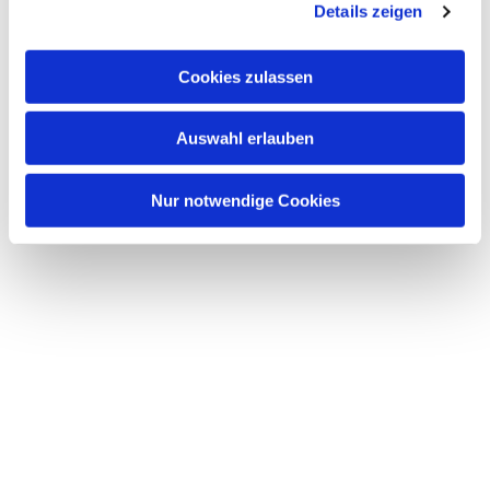
Details zeigen
s
a
u
Cookies zulassen
s
w
Auswahl erlauben
a
Dies könnte Sie auch interessieren
h
l
Nur notwendige Cookies