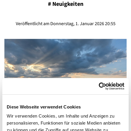
#
Neuigkeiten
Veröffentlicht am Donnerstag, 1. Januar 2026 20:55
© Saskia Stabenow
Diese Webseite verwendet Cookies
Wir verwenden Cookies, um Inhalte und Anzeigen zu
offene Sommerkirche in St. Joseph, Greifswald -
personalisieren, Funktionen für soziale Medien anbieten
zu können und die Zugriffe auf unsere Website zu