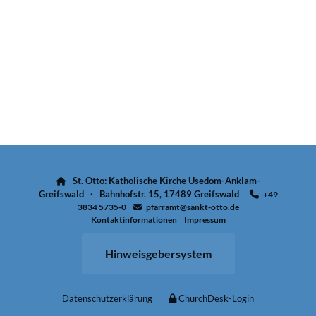
St. Otto: Katholische Kirche Usedom-Anklam-

Greifswald · Bahnhofstr. 15, 17489 Greifswald
+49

3834 5735-0
pfarramt@sankt-otto.de

Kontaktinformationen
Impressum
Hinweisgebersystem
Datenschutzerklärung
ChurchDesk-Login