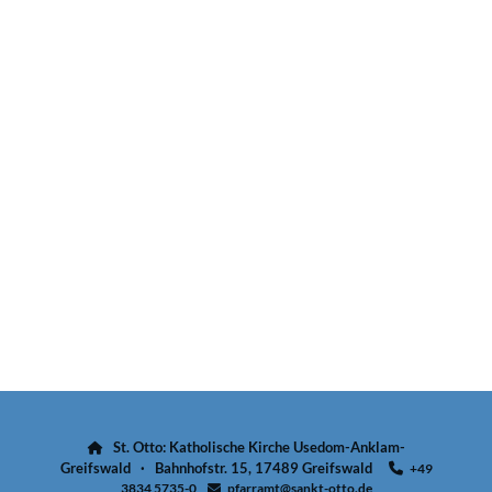
St. Otto: Katholische Kirche Usedom-Anklam-

Greifswald · Bahnhofstr. 15, 17489 Greifswald
+49

3834 5735-0
pfarramt@sankt-otto.de
