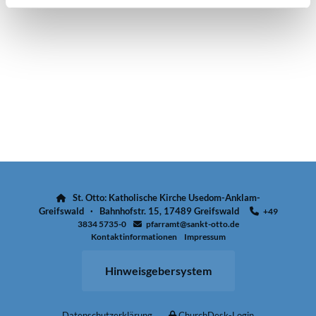
St. Otto: Katholische Kirche Usedom-Anklam-

Greifswald · Bahnhofstr. 15, 17489 Greifswald
+49

3834 5735-0
pfarramt@sankt-otto.de

Kontaktinformationen
Impressum
Hinweisgebersystem
Datenschutzerklärung
ChurchDesk-Login