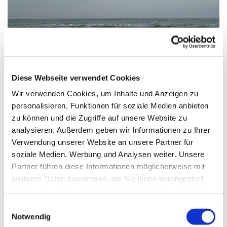
Diese Webseite verwendet Cookies
Wir verwenden Cookies, um Inhalte und Anzeigen zu
personalisieren, Funktionen für soziale Medien anbieten
zu können und die Zugriffe auf unsere Website zu
analysieren. Außerdem geben wir Informationen zu Ihrer
Verwendung unserer Website an unsere Partner für
Samstag, 27. März 2027, 10:00 Uhr
soziale Medien, Werbung und Analysen weiter. Unsere
Partner führen diese Informationen möglicherweise mit
weiteren Daten zusammen, die Sie ihnen bereitgestellt
haben oder die sie im Rahmen Ihrer Nutzung der Dienste
Treffpunkt an der Rezeption vom Haus St. Otto, Zinnowitz
gesammelt haben.
E
Notwendig
i
Durch bewusstes Atmen mit Blick aufs Meer innerlich zur