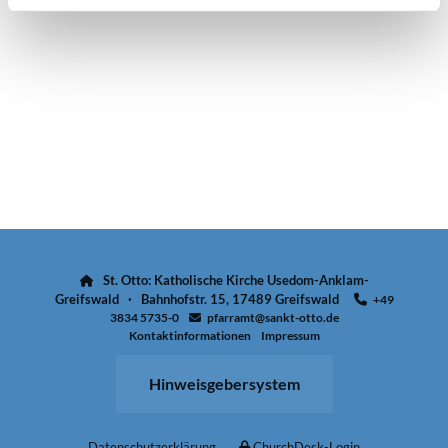
St. Otto: Katholische Kirche Usedom-Anklam-

Greifswald · Bahnhofstr. 15, 17489 Greifswald
+49

3834 5735-0
pfarramt@sankt-otto.de

Kontaktinformationen
Impressum
Hinweisgebersystem
Datenschutzerklärung
ChurchDesk-Login