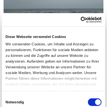
Diese Webseite verwendet Cookies
Wir verwenden Cookies, um Inhalte und Anzeigen zu
personalisieren, Funktionen für soziale Medien anbieten
zu können und die Zugriffe auf unsere Website zu
analysieren. Außerdem geben wir Informationen zu Ihrer
Verwendung unserer Website an unsere Partner für
Samstag, 22. August 2026, 10:00 Uhr
soziale Medien, Werbung und Analysen weiter. Unsere
Partner führen diese Informationen möglicherweise mit
weiteren Daten zusammen, die Sie ihnen bereitgestellt
haben oder die sie im Rahmen Ihrer Nutzung der Dienste
Treffpunkt an der Rezeption vom Haus St. Otto, Zinnowitz
gesammelt haben.
E
Notwendig
i
Durch bewusstes Atmen mit Blick aufs Meer innerlich zur