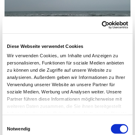
Diese Webseite verwendet Cookies
Wir verwenden Cookies, um Inhalte und Anzeigen zu
personalisieren, Funktionen für soziale Medien anbieten
zu können und die Zugriffe auf unsere Website zu
analysieren. Außerdem geben wir Informationen zu Ihrer
Verwendung unserer Website an unsere Partner für
Samstag, 15. August 2026, 10:00 Uhr
soziale Medien, Werbung und Analysen weiter. Unsere
Partner führen diese Informationen möglicherweise mit
weiteren Daten zusammen, die Sie ihnen bereitgestellt
haben oder die sie im Rahmen Ihrer Nutzung der Dienste
Treffpunkt an der Rezeption vom Haus St. Otto, Zinnowitz
gesammelt haben.
E
Notwendig
i
Durch bewusstes Atmen mit Blick aufs Meer innerlich zur