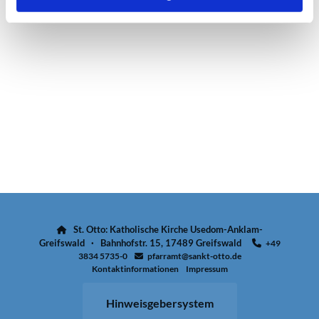
St. Otto: Katholische Kirche Usedom-Anklam-

Greifswald · Bahnhofstr. 15, 17489 Greifswald
+49

3834 5735-0
pfarramt@sankt-otto.de

Kontaktinformationen
Impressum
Hinweisgebersystem