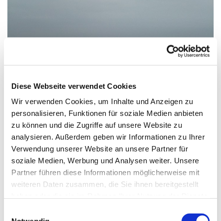
Diese Webseite verwendet Cookies
Wir verwenden Cookies, um Inhalte und Anzeigen zu
personalisieren, Funktionen für soziale Medien anbieten
zu können und die Zugriffe auf unsere Website zu
analysieren. Außerdem geben wir Informationen zu Ihrer
Verwendung unserer Website an unsere Partner für
Samstag, 8. August 2026, 10:00 Uhr
soziale Medien, Werbung und Analysen weiter. Unsere
Partner führen diese Informationen möglicherweise mit
weiteren Daten zusammen, die Sie ihnen bereitgestellt
haben oder die sie im Rahmen Ihrer Nutzung der Dienste
gesammelt haben.
E
Treffpunkt an der Rezeption vom Haus St. Otto, Zinnowitz
Notwendig