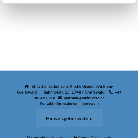
St. Otto: Katholische Kirche Usedom-Anklam-

Greifswald · Bahnhofstr. 15, 17489 Greifswald
+49

3834 5735-0
pfarramt@sankt-otto.de

Kontaktinformationen
Impressum
Hinweisgebersystem
Datenschutzerklärung
ChurchDesk-Login