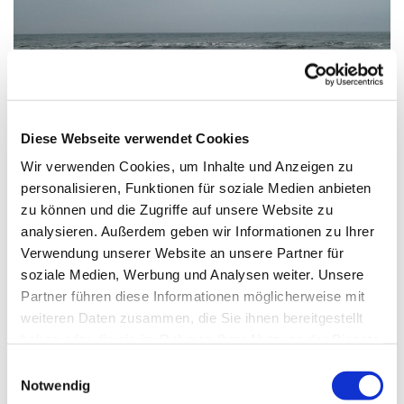
Diese Webseite verwendet Cookies
Wir verwenden Cookies, um Inhalte und Anzeigen zu
personalisieren, Funktionen für soziale Medien anbieten
zu können und die Zugriffe auf unsere Website zu
analysieren. Außerdem geben wir Informationen zu Ihrer
Verwendung unserer Website an unsere Partner für
Samstag, 25. Juli 2026, 10:00 Uhr
soziale Medien, Werbung und Analysen weiter. Unsere
Partner führen diese Informationen möglicherweise mit
weiteren Daten zusammen, die Sie ihnen bereitgestellt
haben oder die sie im Rahmen Ihrer Nutzung der Dienste
Treffpunkt an der Rezeption vom Haus St. Otto, Zinnowitz
gesammelt haben.
E
Notwendig
i
Durch bewusstes Atmen mit Blick aufs Meer innerlich zur