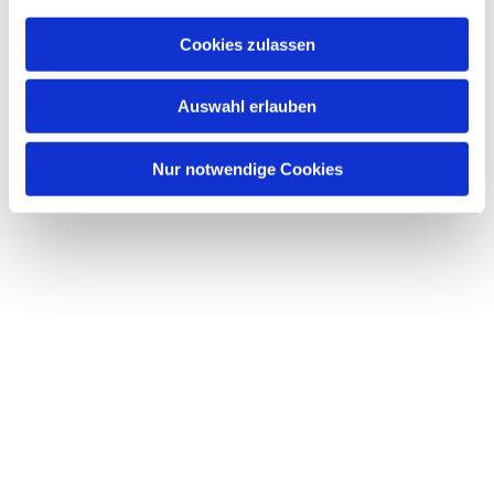
a
u
Cookies zulassen
s
Dies könnte Sie auch interessieren
w
Auswahl erlauben
a
h
l
Nur notwendige Cookies