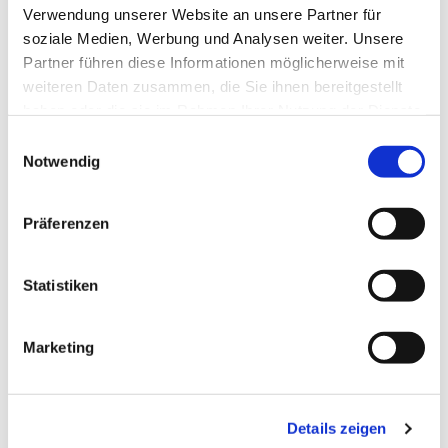
Verwendung unserer Website an unsere Partner für
Laudes - Morgenlob der Kirche im täglichen
soziale Medien, Werbung und Analysen weiter. Unsere
Stundengebet
Partner führen diese Informationen möglicherweise mit
weiteren Daten zusammen, die Sie ihnen bereitgestellt
haben oder die sie im Rahmen Ihrer Nutzung der Dienste
gesammelt haben.
E
Notwendig
i
n
w
Präferenzen
i
l
l
Statistiken
i
g
Marketing
u
n
g
Details zeigen
s