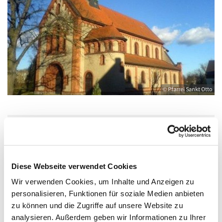
© Pfarrei Sankt Otto
Mittwoch, 12. Mai 2027, 06:30 Uhr
Diese Webseite verwendet Cookies
Katholische Kirche Salvator, Friedländer
Straße 33, 17389 Anklam
Wir verwenden Cookies, um Inhalte und Anzeigen zu
personalisieren, Funktionen für soziale Medien anbieten
zu können und die Zugriffe auf unsere Website zu
analysieren. Außerdem geben wir Informationen zu Ihrer