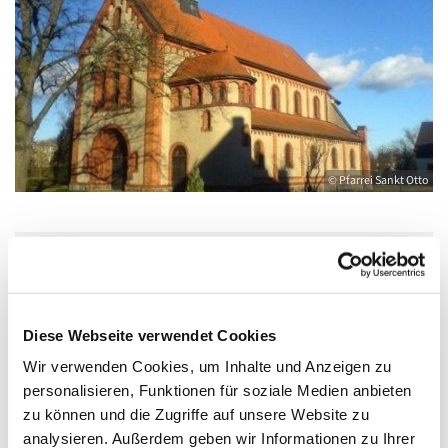
© Pfarrei Sankt Otto
Mittwoch, 24. März 2027, 06:30 Uhr
Diese Webseite verwendet Cookies
Katholische Kirche Salvator, Friedländer
Straße 33, 17389 Anklam
Wir verwenden Cookies, um Inhalte und Anzeigen zu
personalisieren, Funktionen für soziale Medien anbieten
zu können und die Zugriffe auf unsere Website zu
analysieren. Außerdem geben wir Informationen zu Ihrer