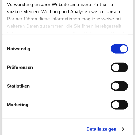
Verwendung unserer Website an unsere Partner für
Laudes - Morgenlob der Kirche im täglichen
soziale Medien, Werbung und Analysen weiter. Unsere
Stundengebet
Partner führen diese Informationen möglicherweise mit
weiteren Daten zusammen, die Sie ihnen bereitgestellt
haben oder die sie im Rahmen Ihrer Nutzung der Dienste
gesammelt haben.
E
Notwendig
i
n
w
Präferenzen
i
l
l
Statistiken
i
g
Marketing
u
n
g
Details zeigen
s