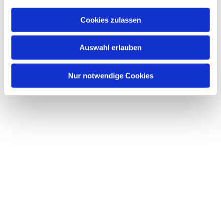
a
u
Cookies zulassen
s
Dies könnte Sie auch interessieren
w
Auswahl erlauben
a
h
l
Nur notwendige Cookies