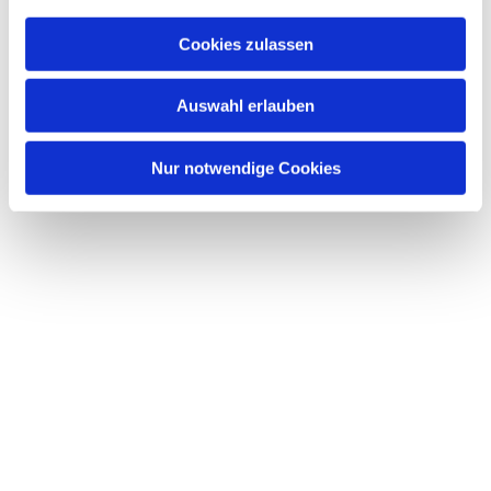
a
u
Cookies zulassen
s
Dies könnte Sie auch interessieren
w
Auswahl erlauben
a
h
l
Nur notwendige Cookies