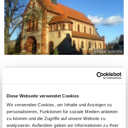
© Pfarrei Sankt Otto
Mittwoch, 10. Februar 2027, 06:30 Uhr
Diese Webseite verwendet Cookies
Katholische Kirche Salvator, Friedländer
Straße 33, 17389 Anklam
Wir verwenden Cookies, um Inhalte und Anzeigen zu
personalisieren, Funktionen für soziale Medien anbieten
zu können und die Zugriffe auf unsere Website zu
analysieren. Außerdem geben wir Informationen zu Ihrer