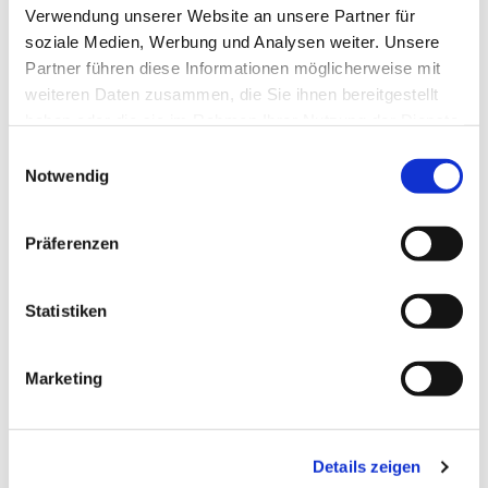
Verwendung unserer Website an unsere Partner für
Laudes - Morgenlob der Kirche im täglichen
soziale Medien, Werbung und Analysen weiter. Unsere
Stundengebet
Partner führen diese Informationen möglicherweise mit
weiteren Daten zusammen, die Sie ihnen bereitgestellt
haben oder die sie im Rahmen Ihrer Nutzung der Dienste
gesammelt haben.
E
Notwendig
i
n
w
Präferenzen
i
l
l
Statistiken
i
g
Marketing
u
n
g
Details zeigen
s