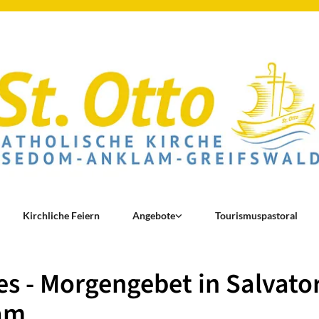
Kirchliche Feiern
Angebote
Tourismuspastoral
s - Morgengebet in Salvator
am