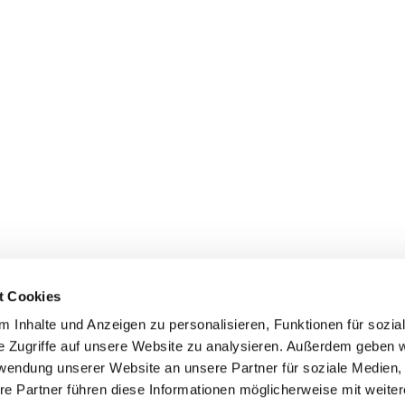
t Cookies
 Inhalte und Anzeigen zu personalisieren, Funktionen für sozia
+49 3834
dom-Anklam-Greifswald · Bahnhofstr. 15, 17489 Greifswald

e Zugriffe auf unsere Website zu analysieren. Außerdem geben w
Kontaktinformationen
Impressum
rwendung unserer Website an unsere Partner für soziale Medien
re Partner führen diese Informationen möglicherweise mit weite
Hinweisgebersystem