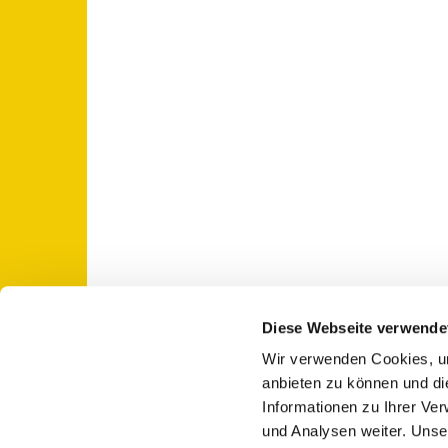
Diese Webseite verwende
Wir verwenden Cookies, um
St. Otto: Katholische Kirche Use

anbieten zu können und di
Informationen zu Ihrer Ve
und Analysen weiter. Unse