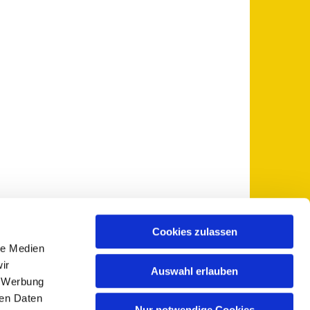
Cookies zulassen
le Medien
 5735-0
pfarramt@sankt-otto.de

ir
Auswahl erlauben
, Werbung
ren Daten
Nur notwendige Cookies