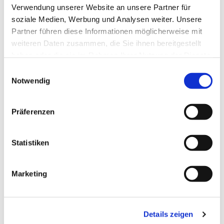
Verwendung unserer Website an unsere Partner für
Laudes - Morgenlob der Kirche im täglichen
soziale Medien, Werbung und Analysen weiter. Unsere
Stundengebet
Partner führen diese Informationen möglicherweise mit
weiteren Daten zusammen, die Sie ihnen bereitgestellt
haben oder die sie im Rahmen Ihrer Nutzung der Dienste
gesammelt haben.
E
Notwendig
i
n
w
Präferenzen
i
l
l
Statistiken
i
g
Marketing
u
n
g
Details zeigen
s