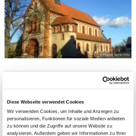
© Pfarrei Sankt Otto
Mittwoch, 5. August 2026, 06:30 Uhr
Diese Webseite verwendet Cookies
Katholische Kirche Salvator, Friedländer
Straße 33, 17389 Anklam
Wir verwenden Cookies, um Inhalte und Anzeigen zu
personalisieren, Funktionen für soziale Medien anbieten
zu können und die Zugriffe auf unsere Website zu
analysieren. Außerdem geben wir Informationen zu Ihrer