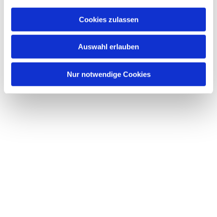
a
u
Cookies zulassen
s
Dies könnte Sie auch interessieren
w
Auswahl erlauben
a
h
l
Nur notwendige Cookies