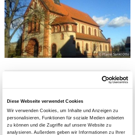
© Pfarrei Sankt Otto
Mittwoch, 23. Dezember 2026, 06:30 Uhr
Diese Webseite verwendet Cookies
Katholische Kirche Salvator, Friedländer
Straße 33, 17389 Anklam
Wir verwenden Cookies, um Inhalte und Anzeigen zu
personalisieren, Funktionen für soziale Medien anbieten
zu können und die Zugriffe auf unsere Website zu
analysieren. Außerdem geben wir Informationen zu Ihrer