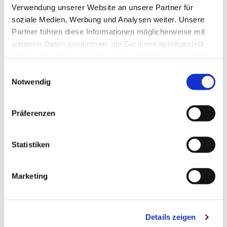
Verwendung unserer Website an unsere Partner für
Laudes - Morgenlob der Kirche im täglichen
soziale Medien, Werbung und Analysen weiter. Unsere
Stundengebet
Partner führen diese Informationen möglicherweise mit
weiteren Daten zusammen, die Sie ihnen bereitgestellt
haben oder die sie im Rahmen Ihrer Nutzung der Dienste
gesammelt haben.
E
Notwendig
i
n
w
Präferenzen
i
l
l
Statistiken
i
g
Marketing
u
n
g
Details zeigen
s