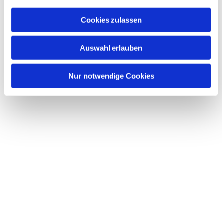
a
u
Cookies zulassen
s
Dies könnte Sie auch interessieren
w
Auswahl erlauben
a
h
l
Nur notwendige Cookies