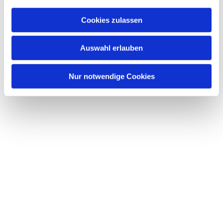
a
u
Cookies zulassen
s
Dies könnte Sie auch interessieren
w
Auswahl erlauben
a
h
l
Nur notwendige Cookies