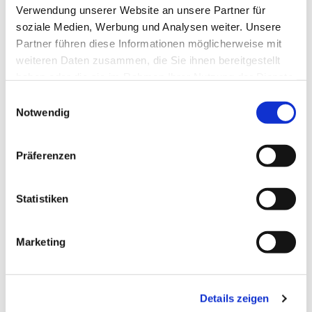
Verwendung unserer Website an unsere Partner für
Laudes - Morgenlob der Kirche im täglichen
soziale Medien, Werbung und Analysen weiter. Unsere
Stundengebet
Partner führen diese Informationen möglicherweise mit
weiteren Daten zusammen, die Sie ihnen bereitgestellt
haben oder die sie im Rahmen Ihrer Nutzung der Dienste
gesammelt haben.
E
Notwendig
i
n
w
Präferenzen
i
l
l
Statistiken
i
g
Marketing
u
n
g
Details zeigen
s