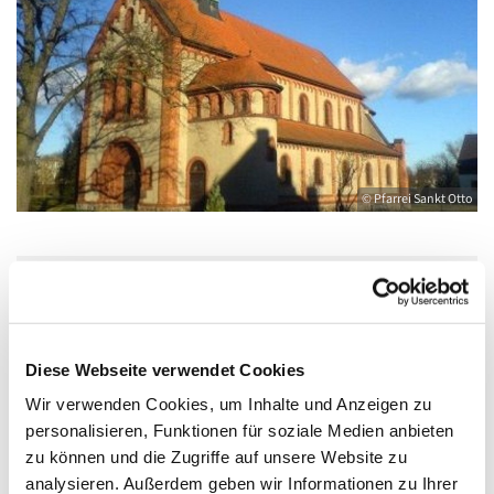
© Pfarrei Sankt Otto
Mittwoch, 25. November 2026, 06:30 Uhr
Diese Webseite verwendet Cookies
Katholische Kirche Salvator, Friedländer
Straße 33, 17389 Anklam
Wir verwenden Cookies, um Inhalte und Anzeigen zu
personalisieren, Funktionen für soziale Medien anbieten
zu können und die Zugriffe auf unsere Website zu
analysieren. Außerdem geben wir Informationen zu Ihrer