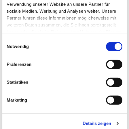
Verwendung unserer Website an unsere Partner für
Laudes - Morgenlob der Kirche im täglichen
soziale Medien, Werbung und Analysen weiter. Unsere
Stundengebet
Partner führen diese Informationen möglicherweise mit
weiteren Daten zusammen, die Sie ihnen bereitgestellt
haben oder die sie im Rahmen Ihrer Nutzung der Dienste
gesammelt haben.
E
Notwendig
i
n
w
Präferenzen
i
l
l
Statistiken
i
g
Marketing
u
n
g
Details zeigen
s