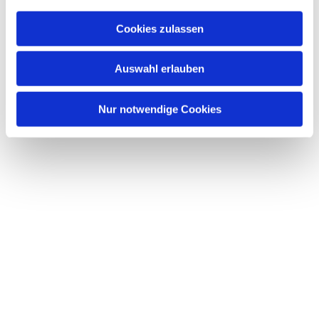
a
u
Cookies zulassen
s
Dies könnte Sie auch interessieren
w
Auswahl erlauben
a
h
l
Nur notwendige Cookies