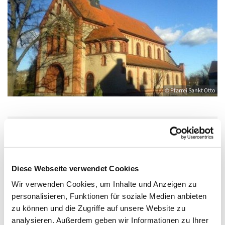
© Pfarrei Sankt Otto
Mittwoch, 7. Oktober 2026, 06:30 Uhr
Diese Webseite verwendet Cookies
Katholische Kirche Salvator, Friedländer
Straße 33, 17389 Anklam
Wir verwenden Cookies, um Inhalte und Anzeigen zu
personalisieren, Funktionen für soziale Medien anbieten
zu können und die Zugriffe auf unsere Website zu
analysieren. Außerdem geben wir Informationen zu Ihrer