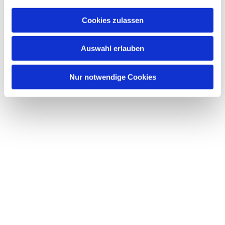
a
u
Cookies zulassen
s
Dies könnte Sie auch interessieren
w
Auswahl erlauben
a
h
l
Nur notwendige Cookies