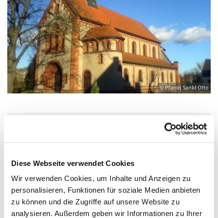
© Pfarrei Sankt Otto
Mittwoch, 29. Juli 2026, 06:30 Uhr
Diese Webseite verwendet Cookies
Katholische Kirche Salvator, Friedländer
Straße 33, 17389 Anklam
Wir verwenden Cookies, um Inhalte und Anzeigen zu
personalisieren, Funktionen für soziale Medien anbieten
zu können und die Zugriffe auf unsere Website zu
analysieren. Außerdem geben wir Informationen zu Ihrer