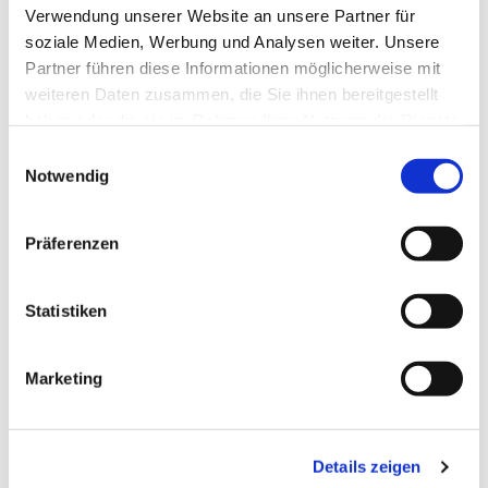
Verwendung unserer Website an unsere Partner für
Laudes - Morgenlob der Kirche im täglichen
soziale Medien, Werbung und Analysen weiter. Unsere
Stundengebet
Partner führen diese Informationen möglicherweise mit
weiteren Daten zusammen, die Sie ihnen bereitgestellt
haben oder die sie im Rahmen Ihrer Nutzung der Dienste
gesammelt haben.
E
Notwendig
i
n
w
Präferenzen
i
l
l
Statistiken
i
g
Marketing
u
n
g
Details zeigen
s