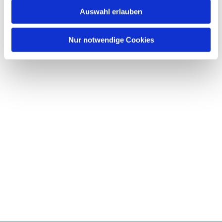
w
Auswahl erlauben
a
h
l
Nur notwendige Cookies