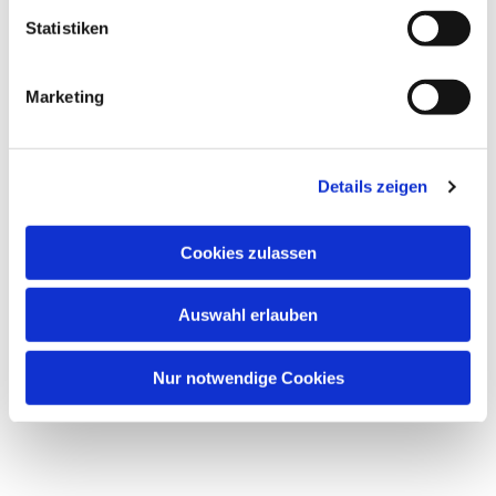
l
Dies könnte Sie auch interessieren
l
Statistiken
i
g
Marketing
u
n
g
Details zeigen
s
a
u
Cookies zulassen
s
w
Auswahl erlauben
a
h
l
Nur notwendige Cookies