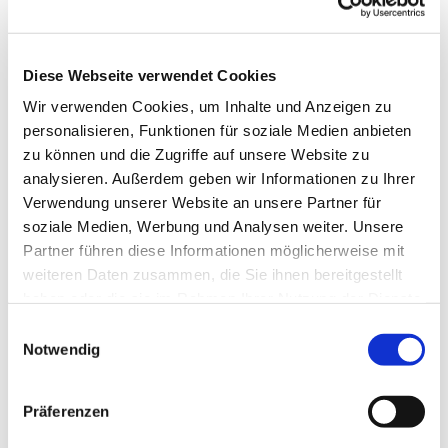
Diese Webseite verwendet Cookies
Wir verwenden Cookies, um Inhalte und Anzeigen zu
personalisieren, Funktionen für soziale Medien anbieten
© Katholische Kirchengemeinde Pfarrei St. Otto
zu können und die Zugriffe auf unsere Website zu
analysieren. Außerdem geben wir Informationen zu Ihrer
Verwendung unserer Website an unsere Partner für
soziale Medien, Werbung und Analysen weiter. Unsere
Freitag, 16. April 2027, 10:00 - 12:00 Uhr
Partner führen diese Informationen möglicherweise mit
weiteren Daten zusammen, die Sie ihnen bereitgestellt
Gemeinderaum im Haus St. Otto
haben oder die sie im Rahmen Ihrer Nutzung der Dienste
gesammelt haben.
E
Notwendig
i
n
w
Präferenzen
i