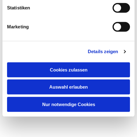
l
Dies könnte Sie auch interessieren
l
Statistiken
i
g
Marketing
u
n
g
Details zeigen
s
a
u
Cookies zulassen
s
w
Auswahl erlauben
a
h
l
Nur notwendige Cookies