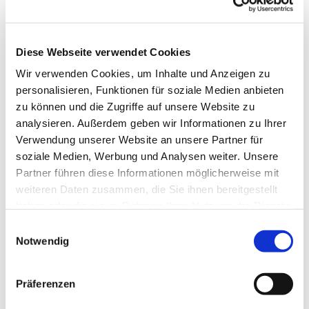
Diese Webseite verwendet Cookies
Wir verwenden Cookies, um Inhalte und Anzeigen zu
personalisieren, Funktionen für soziale Medien anbieten
© pixabay-kostenlos
zu können und die Zugriffe auf unsere Website zu
analysieren. Außerdem geben wir Informationen zu Ihrer
Verwendung unserer Website an unsere Partner für
soziale Medien, Werbung und Analysen weiter. Unsere
Sonntag, 15. November 2026, 19:00 Uhr
Partner führen diese Informationen möglicherweise mit
weiteren Daten zusammen, die Sie ihnen bereitgestellt
Gemeindehaus: großer Raum
haben oder die sie im Rahmen Ihrer Nutzung der Dienste
gesammelt haben.
E
Notwendig
i
n
w
Präferenzen
i