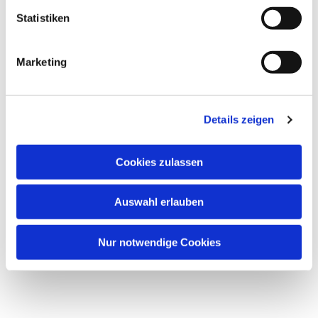
l
Dies könnte Sie auch interessieren
l
Statistiken
i
g
Marketing
u
n
g
Details zeigen
s
a
u
Cookies zulassen
s
w
Auswahl erlauben
a
h
l
Nur notwendige Cookies