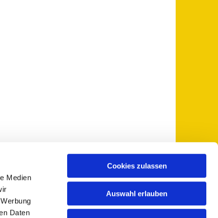
Cookies zulassen
le Medien
 5735-0
pfarramt@sankt-otto.de

ir
Auswahl erlauben
, Werbung
ren Daten