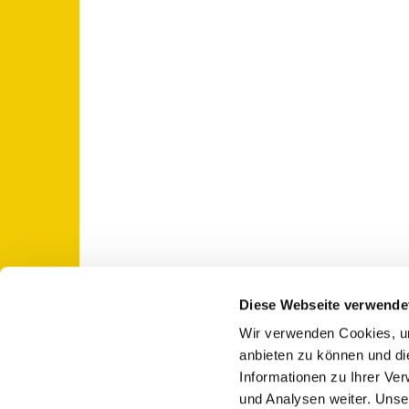
Diese Webseite verwende
Wir verwenden Cookies, um
St. Otto: Katholische Kirche Use

anbieten zu können und di
Informationen zu Ihrer Ve
und Analysen weiter. Unse