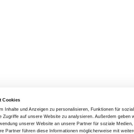
t Cookies
 Inhalte und Anzeigen zu personalisieren, Funktionen für sozia
+49 3834
dom-Anklam-Greifswald · Bahnhofstr. 15, 17489 Greifswald

e Zugriffe auf unsere Website zu analysieren. Außerdem geben w
Kontaktinformationen
Impressum
rwendung unserer Website an unsere Partner für soziale Medien
re Partner führen diese Informationen möglicherweise mit weite
Hinweisgebersystem