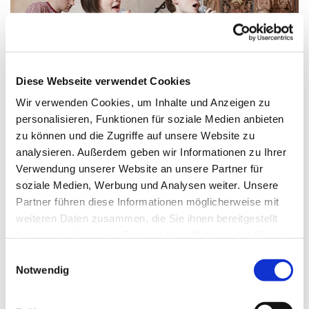
Diese Webseite verwendet Cookies
Wir verwenden Cookies, um Inhalte und Anzeigen zu
personalisieren, Funktionen für soziale Medien anbieten
zu können und die Zugriffe auf unsere Website zu
analysieren. Außerdem geben wir Informationen zu Ihrer
Freitag, 15. Oktober 2027, 15:00 - 16:00
Verwendung unserer Website an unsere Partner für
soziale Medien, Werbung und Analysen weiter. Unsere
Uhr
Partner führen diese Informationen möglicherweise mit
weiteren Daten zusammen, die Sie ihnen bereitgestellt
Gemeindehaus: großer Raum
haben oder die sie im Rahmen Ihrer Nutzung der Dienste
gesammelt haben.
E
Kantorin Ellinor Muth
Notwendig
i
n
w