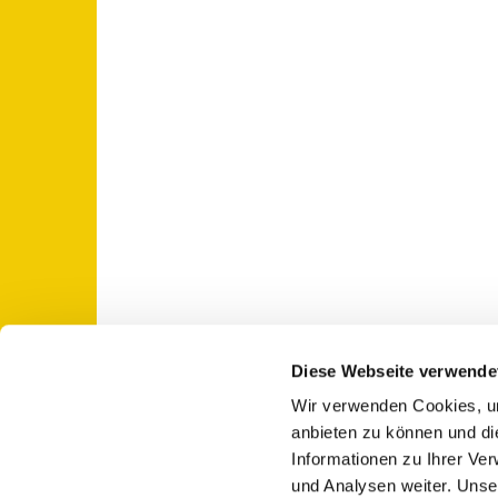
Diese Webseite verwende
Wir verwenden Cookies, um
St. Otto: Katholische Kirche Use

anbieten zu können und di
Informationen zu Ihrer Ve
und Analysen weiter. Unse