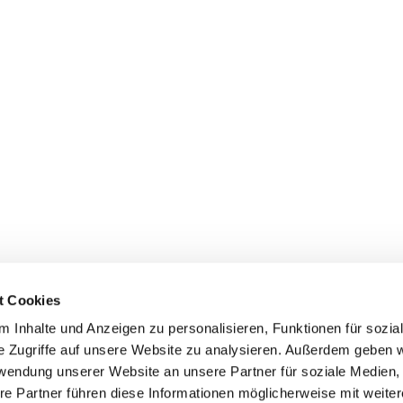
t Cookies
 Inhalte und Anzeigen zu personalisieren, Funktionen für sozia
+49 3834
dom-Anklam-Greifswald · Bahnhofstr. 15, 17489 Greifswald

e Zugriffe auf unsere Website zu analysieren. Außerdem geben w
Kontaktinformationen
Impressum
rwendung unserer Website an unsere Partner für soziale Medien
re Partner führen diese Informationen möglicherweise mit weite
Hinweisgebersystem