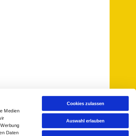
Cookies zulassen
le Medien
 5735-0
pfarramt@sankt-otto.de

ir
Auswahl erlauben
, Werbung
ren Daten