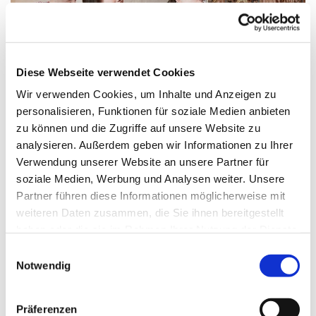
Diese Webseite verwendet Cookies
Wir verwenden Cookies, um Inhalte und Anzeigen zu
personalisieren, Funktionen für soziale Medien anbieten
zu können und die Zugriffe auf unsere Website zu
analysieren. Außerdem geben wir Informationen zu Ihrer
Verwendung unserer Website an unsere Partner für
Freitag, 27. August 2027, 15:00 - 16:00 Uhr
soziale Medien, Werbung und Analysen weiter. Unsere
Partner führen diese Informationen möglicherweise mit
Gemeindehaus: großer Raum
weiteren Daten zusammen, die Sie ihnen bereitgestellt
haben oder die sie im Rahmen Ihrer Nutzung der Dienste
Kantorin Ellinor Muth
gesammelt haben.
E
Notwendig
i
n
w
Präferenzen