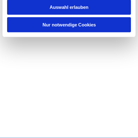
w
Auswahl erlauben
a
h
l
Nur notwendige Cookies