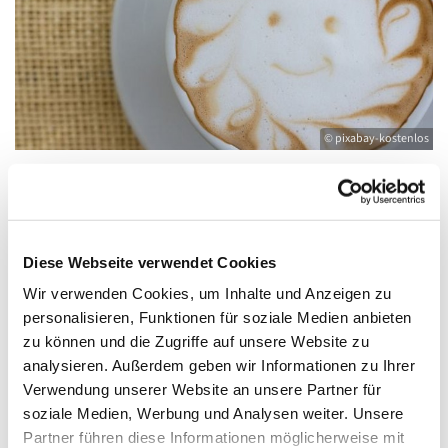
© pixabay-kostenlos
Dienstag, 11. Mai 2027, 10:00 - 11:15 Uhr
Diese Webseite verwendet Cookies
Wir verwenden Cookies, um Inhalte und Anzeigen zu
Gemeinderaum im Pfarrhaus, Friedländer
personalisieren, Funktionen für soziale Medien anbieten
Straße 33, 17389 Anklam
zu können und die Zugriffe auf unsere Website zu
analysieren. Außerdem geben wir Informationen zu Ihrer
Verwendung unserer Website an unsere Partner für
soziale Medien, Werbung und Analysen weiter. Unsere
Partner führen diese Informationen möglicherweise mit