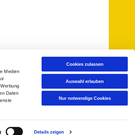
Cookies zulassen
le Medien
 5735-0
pfarramt@sankt-otto.de

ir
Auswahl erlauben
, Werbung
ren Daten
Nur notwendige Cookies
ienste
g
Details zeigen