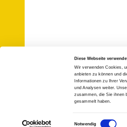
Diese Webseite verwende
Wir verwenden Cookies, um
St. Otto: Katholische Kirche Use

anbieten zu können und di
Informationen zu Ihrer Ve
und Analysen weiter. Unse
zusammen, die Sie ihnen b
gesammelt haben.
E
Notwendig