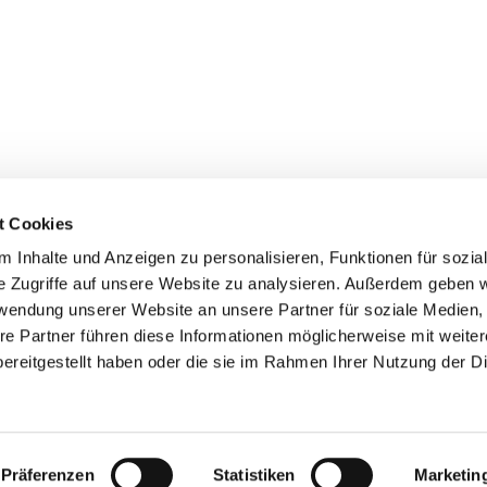
t Cookies
 Inhalte und Anzeigen zu personalisieren, Funktionen für sozia
+49 3834
dom-Anklam-Greifswald · Bahnhofstr. 15, 17489 Greifswald

e Zugriffe auf unsere Website zu analysieren. Außerdem geben w
Kontaktinformationen
Impressum
rwendung unserer Website an unsere Partner für soziale Medien
re Partner führen diese Informationen möglicherweise mit weite
Hinweisgebersystem
ereitgestellt haben oder die sie im Rahmen Ihrer Nutzung der D
Datenschutzerklärung
ChurchDesk-Login
Präferenzen
Statistiken
Marketin