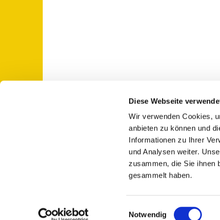
Diese Webseite verwende
Wir verwenden Cookies, um
St. Otto: Katholische Kirche Use

anbieten zu können und di
Informationen zu Ihrer Ve
und Analysen weiter. Unse
zusammen, die Sie ihnen b
gesammelt haben.
E
Notwendig