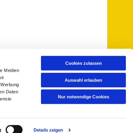
Cookies zulassen
le Medien
 5735-0
pfarramt@sankt-otto.de

ir
Auswahl erlauben
, Werbung
ren Daten
Nur notwendige Cookies
ienste
g
Details zeigen