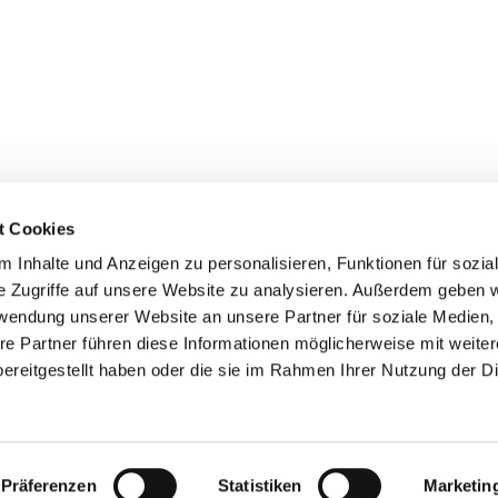
t Cookies
 Inhalte und Anzeigen zu personalisieren, Funktionen für sozia
+49 3834
dom-Anklam-Greifswald · Bahnhofstr. 15, 17489 Greifswald

e Zugriffe auf unsere Website zu analysieren. Außerdem geben w
Kontaktinformationen
Impressum
rwendung unserer Website an unsere Partner für soziale Medien
re Partner führen diese Informationen möglicherweise mit weite
Hinweisgebersystem
ereitgestellt haben oder die sie im Rahmen Ihrer Nutzung der D
Datenschutzerklärung
ChurchDesk-Login
Präferenzen
Statistiken
Marketin