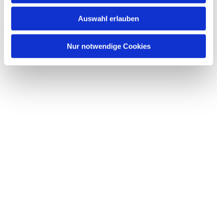
w
Auswahl erlauben
a
h
l
Nur notwendige Cookies