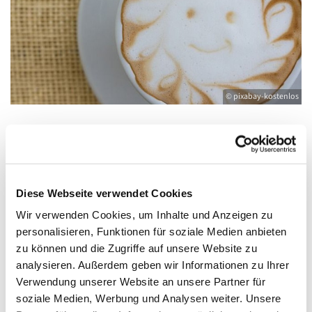
© pixabay-kostenlos
Dienstag, 21. Dezember 2027, 10:00 -
11:15 Uhr
Diese Webseite verwendet Cookies
Wir verwenden Cookies, um Inhalte und Anzeigen zu
Gemeinderaum im Pfarrhaus, Friedländer
personalisieren, Funktionen für soziale Medien anbieten
Straße 33, 17389 Anklam
zu können und die Zugriffe auf unsere Website zu
analysieren. Außerdem geben wir Informationen zu Ihrer
Verwendung unserer Website an unsere Partner für
soziale Medien, Werbung und Analysen weiter. Unsere