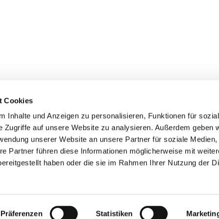
t Cookies
 Inhalte und Anzeigen zu personalisieren, Funktionen für sozia
+49 3834
dom-Anklam-Greifswald · Bahnhofstr. 15, 17489 Greifswald

e Zugriffe auf unsere Website zu analysieren. Außerdem geben w
Kontaktinformationen
Impressum
rwendung unserer Website an unsere Partner für soziale Medien
re Partner führen diese Informationen möglicherweise mit weite
Hinweisgebersystem
ereitgestellt haben oder die sie im Rahmen Ihrer Nutzung der D
Datenschutzerklärung
ChurchDesk-Login
Präferenzen
Statistiken
Marketin