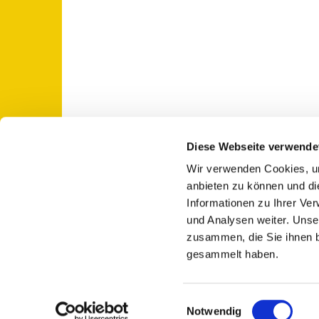
Diese Webseite verwende
Wir verwenden Cookies, um
St. Otto: Katholische Kirche Use

anbieten zu können und di
Informationen zu Ihrer Ve
und Analysen weiter. Unse
zusammen, die Sie ihnen b
gesammelt haben.
E
Notwendig