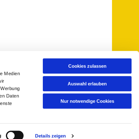
Cookies zulassen
le Medien
 5735-0
pfarramt@sankt-otto.de

ir
Auswahl erlauben
, Werbung
ren Daten
Nur notwendige Cookies
ienste
g
Details zeigen