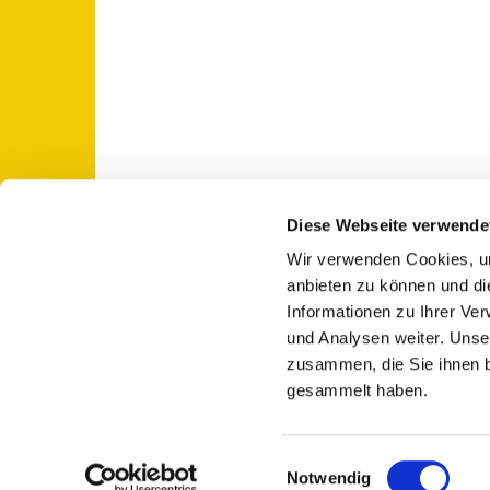
Diese Webseite verwende
Wir verwenden Cookies, um
St. Otto: Katholische Kirche Use

anbieten zu können und di
Informationen zu Ihrer Ve
und Analysen weiter. Unse
zusammen, die Sie ihnen b
gesammelt haben.
E
Notwendig