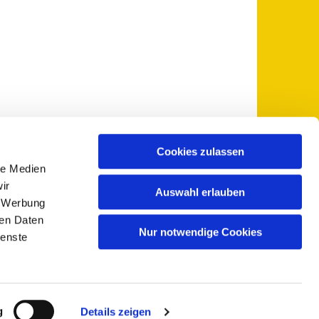
Cookies zulassen
le Medien
 5735-0
pfarramt@sankt-otto.de

ir
Auswahl erlauben
, Werbung
ren Daten
Nur notwendige Cookies
ienste
g
Details zeigen