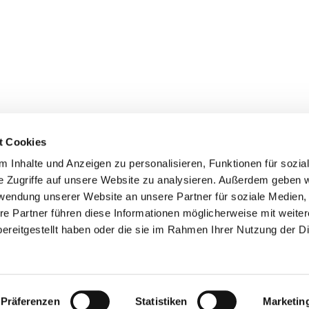
t Cookies
 Inhalte und Anzeigen zu personalisieren, Funktionen für sozia
+49 3834
dom-Anklam-Greifswald · Bahnhofstr. 15, 17489 Greifswald

e Zugriffe auf unsere Website zu analysieren. Außerdem geben w
Kontaktinformationen
Impressum
rwendung unserer Website an unsere Partner für soziale Medien
re Partner führen diese Informationen möglicherweise mit weite
Hinweisgebersystem
ereitgestellt haben oder die sie im Rahmen Ihrer Nutzung der D
Datenschutzerklärung
ChurchDesk-Login
Präferenzen
Statistiken
Marketin