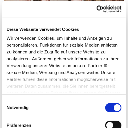
Diese Webseite verwendet Cookies
Wir verwenden Cookies, um Inhalte und Anzeigen zu
personalisieren, Funktionen für soziale Medien anbieten
zu können und die Zugriffe auf unsere Website zu
analysieren. Außerdem geben wir Informationen zu Ihrer
Verwendung unserer Website an unsere Partner für
Freitag, 2. April 2027, 16:15 - 17:00 Uhr
soziale Medien, Werbung und Analysen weiter. Unsere
Partner führen diese Informationen möglicherweise mit
Gemeindehaus: großer Raum
weiteren Daten zusammen, die Sie ihnen bereitgestellt
haben oder die sie im Rahmen Ihrer Nutzung der Dienste
Kantorin Ellinor Muth
gesammelt haben.
E
Notwendig
i
n
w
Präferenzen