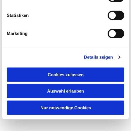
i
l
l
Statistiken
Dies könnte Sie auch interessieren
i
g
Marketing
u
n
g
Details zeigen
s
a
u
Cookies zulassen
s
w
Auswahl erlauben
a
h
l
Nur notwendige Cookies