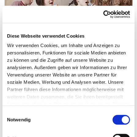
Diese Webseite verwendet Cookies
Wir verwenden Cookies, um Inhalte und Anzeigen zu
personalisieren, Funktionen für soziale Medien anbieten
zu können und die Zugriffe auf unsere Website zu
analysieren. Außerdem geben wir Informationen zu Ihrer
Freitag, 26. Februar 2027, 16:15 - 17:00
Verwendung unserer Website an unsere Partner für
soziale Medien, Werbung und Analysen weiter. Unsere
Uhr
Partner führen diese Informationen möglicherweise mit
weiteren Daten zusammen, die Sie ihnen bereitgestellt
Gemeindehaus: großer Raum
haben oder die sie im Rahmen Ihrer Nutzung der Dienste
gesammelt haben.
E
Kantorin Ellinor Muth
Notwendig
i
n
w