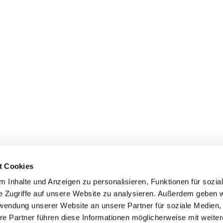
t Cookies
 Inhalte und Anzeigen zu personalisieren, Funktionen für sozia
+49 3834
dom-Anklam-Greifswald · Bahnhofstr. 15, 17489 Greifswald

e Zugriffe auf unsere Website zu analysieren. Außerdem geben w
Kontaktinformationen
Impressum
rwendung unserer Website an unsere Partner für soziale Medien
re Partner führen diese Informationen möglicherweise mit weite
Hinweisgebersystem