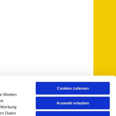
Cookies zulassen
le Medien
 5735-0
pfarramt@sankt-otto.de

ir
Auswahl erlauben
, Werbung
ren Daten