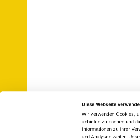
Diese Webseite verwende
Wir verwenden Cookies, um
St. Otto: Katholische Kirche Use

anbieten zu können und di
Informationen zu Ihrer Ve
und Analysen weiter. Unse