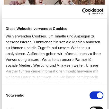
Diese Webseite verwendet Cookies
Wir verwenden Cookies, um Inhalte und Anzeigen zu
personalisieren, Funktionen für soziale Medien anbieten
zu können und die Zugriffe auf unsere Website zu
analysieren. Außerdem geben wir Informationen zu Ihrer
Freitag, 18. Dezember 2026, 16:15 - 17:00
Verwendung unserer Website an unsere Partner für
soziale Medien, Werbung und Analysen weiter. Unsere
Uhr
Partner führen diese Informationen möglicherweise mit
weiteren Daten zusammen, die Sie ihnen bereitgestellt
Gemeindehaus: großer Raum
haben oder die sie im Rahmen Ihrer Nutzung der Dienste
gesammelt haben.
E
Kantorin Ellinor Muth
Notwendig
i
n
w