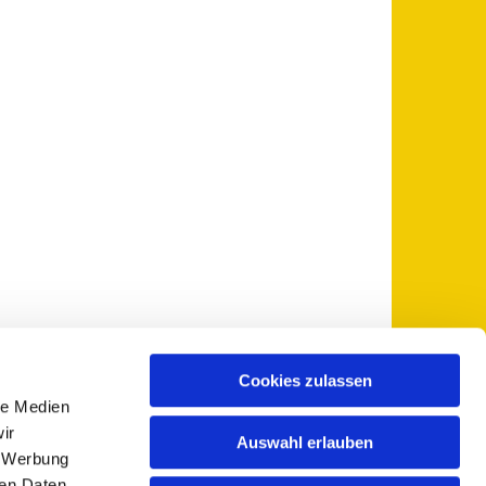
Cookies zulassen
le Medien
 5735-0
pfarramt@sankt-otto.de

ir
Auswahl erlauben
, Werbung
ren Daten