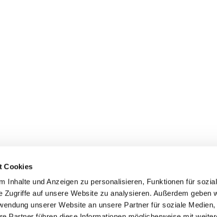
t Cookies
 Inhalte und Anzeigen zu personalisieren, Funktionen für sozia
+49 3834
dom-Anklam-Greifswald · Bahnhofstr. 15, 17489 Greifswald

e Zugriffe auf unsere Website zu analysieren. Außerdem geben w
Kontaktinformationen
Impressum
rwendung unserer Website an unsere Partner für soziale Medien
re Partner führen diese Informationen möglicherweise mit weite