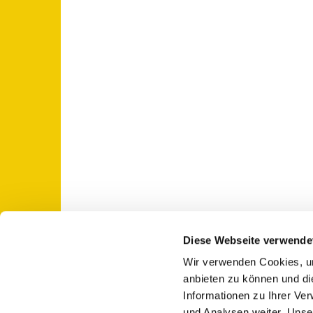
Diese Webseite verwende
Wir verwenden Cookies, um
St. Otto: Katholische Kirche Use

anbieten zu können und di
Informationen zu Ihrer Ve
und Analysen weiter. Unse