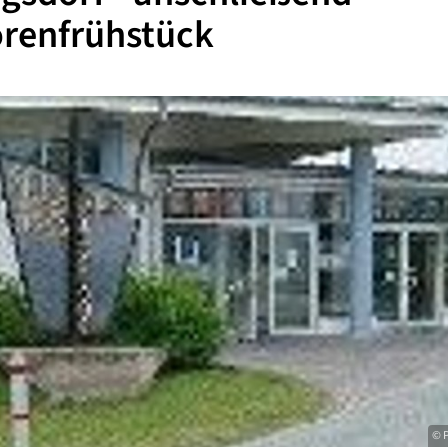
orenfrühstück
© P