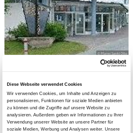
© Pfarrei Sankt Otto
Dienstag, 15. Juni 2027, 09:30 - 10:30 Uhr
Diese Webseite verwendet Cookies
Wir verwenden Cookies, um Inhalte und Anzeigen zu
Heringsdorf, Stella Maris,
personalisieren, Funktionen für soziale Medien anbieten
zu können und die Zugriffe auf unsere Website zu
Waldbühnenweg 6, 17424 Heringsdorf
analysieren. Außerdem geben wir Informationen zu Ihrer
Verwendung unserer Website an unsere Partner für
soziale Medien, Werbung und Analysen weiter. Unsere