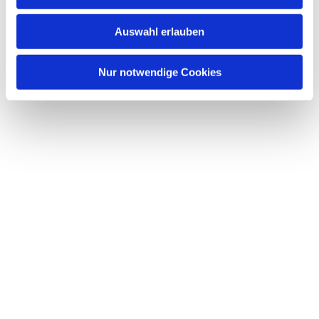
s
w
Auswahl erlauben
a
h
l
Nur notwendige Cookies