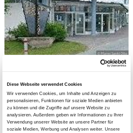
© Pfarrei Sankt Otto
Dienstag, 18. Mai 2027, 09:30 - 10:30 Uhr
Diese Webseite verwendet Cookies
Wir verwenden Cookies, um Inhalte und Anzeigen zu
Heringsdorf, Stella Maris,
personalisieren, Funktionen für soziale Medien anbieten
zu können und die Zugriffe auf unsere Website zu
Waldbühnenweg 6, 17424 Heringsdorf
analysieren. Außerdem geben wir Informationen zu Ihrer
Verwendung unserer Website an unsere Partner für
soziale Medien, Werbung und Analysen weiter. Unsere