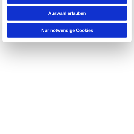
s
w
Auswahl erlauben
a
h
l
Nur notwendige Cookies